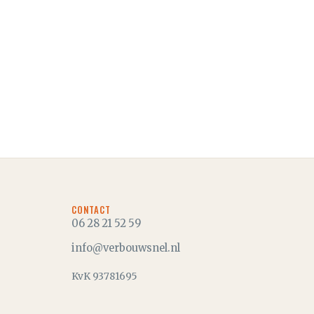
CONTACT
06 28 21 52 59
info@verbouwsnel.nl
KvK
93781695