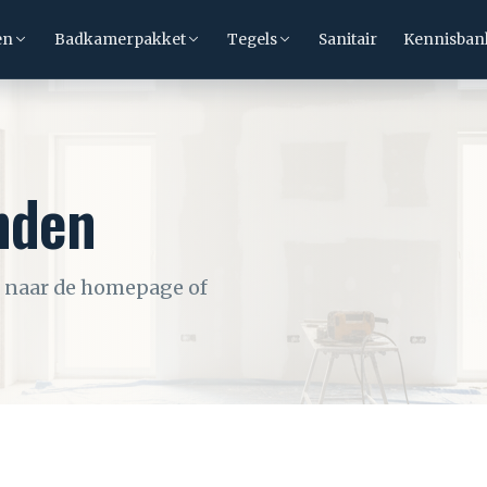
en
Badkamerpakket
Tegels
Sanitair
Kennisban
nden
g naar de homepage of