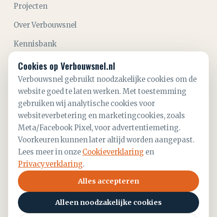
Projecten
Over Verbouwsnel
Kennisbank
Aanvraag starten
Cookies op Verbouwsnel.nl
Verbouwsnel gebruikt noodzakelijke cookies om de
Contact
website goed te laten werken. Met toestemming
gebruiken wij analytische cookies voor
CONTACT
websiteverbetering en marketingcookies, zoals
06 28 21 52 59
Meta/Facebook Pixel, voor advertentiemeting.
info@verbouwsnel.nl
Voorkeuren kunnen later altijd worden aangepast.
Lees meer in onze
Cookieverklaring
en
KvK
93781695
Privacyverklaring
.
Alles accepteren
Alleen noodzakelijke cookies
©
2026
Verbouwsnel B.V.
— Aannemer Den Haag &
omstreken.