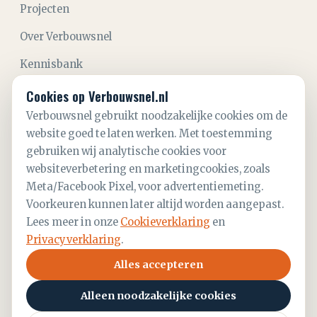
Projecten
Over Verbouwsnel
Kennisbank
Aanvraag starten
Cookies op Verbouwsnel.nl
Verbouwsnel gebruikt noodzakelijke cookies om de
Contact
website goed te laten werken. Met toestemming
gebruiken wij analytische cookies voor
CONTACT
websiteverbetering en marketingcookies, zoals
06 28 21 52 59
Meta/Facebook Pixel, voor advertentiemeting.
info@verbouwsnel.nl
Voorkeuren kunnen later altijd worden aangepast.
Lees meer in onze
Cookieverklaring
en
KvK
93781695
Privacyverklaring
.
Alles accepteren
Alleen noodzakelijke cookies
©
2026
Verbouwsnel B.V.
— Aannemer Den Haag &
omstreken.