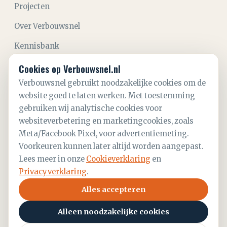
Projecten
Over Verbouwsnel
Kennisbank
Aanvraag starten
Cookies op Verbouwsnel.nl
Verbouwsnel gebruikt noodzakelijke cookies om de
Contact
website goed te laten werken. Met toestemming
gebruiken wij analytische cookies voor
CONTACT
websiteverbetering en marketingcookies, zoals
06 28 21 52 59
Meta/Facebook Pixel, voor advertentiemeting.
info@verbouwsnel.nl
Voorkeuren kunnen later altijd worden aangepast.
Lees meer in onze
Cookieverklaring
en
KvK
93781695
Privacyverklaring
.
Alles accepteren
Alleen noodzakelijke cookies
©
2026
Verbouwsnel B.V.
— Aannemer Den Haag &
omstreken.